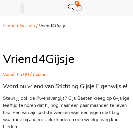
0
Home
/
Incasso
/ Vriend4Gijsje
Gijsje Eigenwijsje
Actie opzetten
Vriend4Gijsje
Vanaf:
€
5.00
/ maand
Word nu vriend van Stichting Gijsje Eigenwijsje!
Steun jij ook de #wensvangijs? Gijs Baeten kreeg op 8-jarige
leeftijd te horen dat hij nog maar een paar maanden te leven
had. Een van zijn laatste wensen was een eigen stichting
waarmee hij andere zieke kinderen een weekje weg kon
bieden.