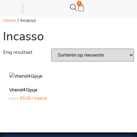
0
Home
/ Incasso
Gijsje Eigenwijsje
Actie opzetten
Incasso
Enig resultaat
Vriend4Gijsje
€
5.00
/ maand
VANAF: