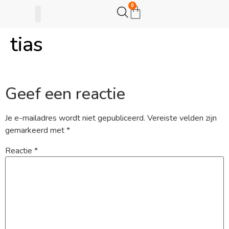
0
tias
Gijsje Eigenwijsje
Actie opzetten
Geef een reactie
Je e-mailadres wordt niet gepubliceerd.
Vereiste velden zijn
gemarkeerd met
*
Reactie
*