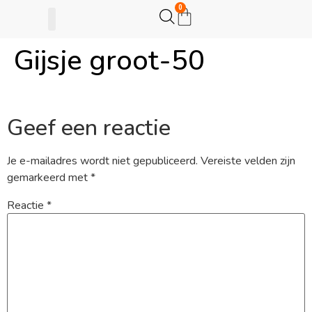
0
Gijsje groot-50
Gijsje Eigenwijsje
Actie opzetten
Geef een reactie
Je e-mailadres wordt niet gepubliceerd.
Vereiste velden zijn
gemarkeerd met
*
Reactie
*