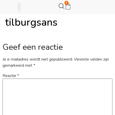
0
tilburgsans
Gijsje Eigenwijsje
Actie opzetten
Geef een reactie
Je e-mailadres wordt niet gepubliceerd.
Vereiste velden zijn
gemarkeerd met
*
Reactie
*