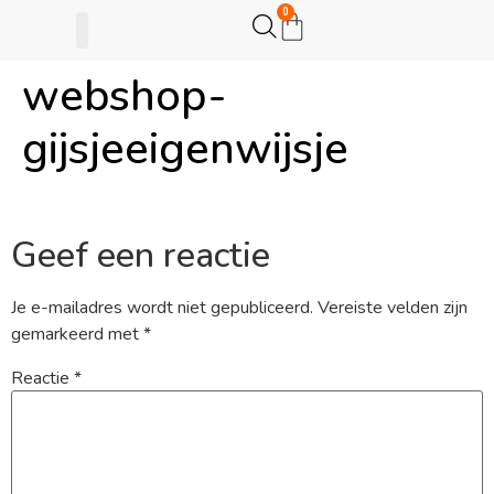
0
webshop-
Gijsje Eigenwijsje
Actie opzetten
gijsjeeigenwijsje
Geef een reactie
Je e-mailadres wordt niet gepubliceerd.
Vereiste velden zijn
gemarkeerd met
*
Reactie
*