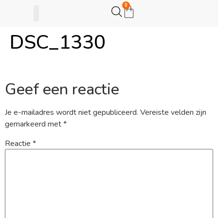
0
DSC_1330
Gijsje Eigenwijsje
Actie opzetten
Geef een reactie
Je e-mailadres wordt niet gepubliceerd.
Vereiste velden zijn
gemarkeerd met
*
Reactie
*