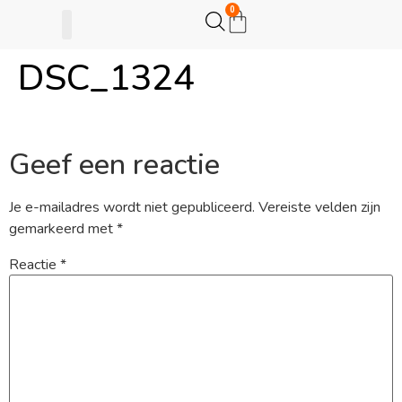
0
DSC_1324
Gijsje Eigenwijsje
Actie opzetten
Geef een reactie
Je e-mailadres wordt niet gepubliceerd.
Vereiste velden zijn
gemarkeerd met
*
Reactie
*