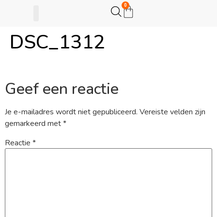
0
DSC_1312
Gijsje Eigenwijsje
Actie opzetten
Geef een reactie
Je e-mailadres wordt niet gepubliceerd.
Vereiste velden zijn
gemarkeerd met
*
Reactie
*