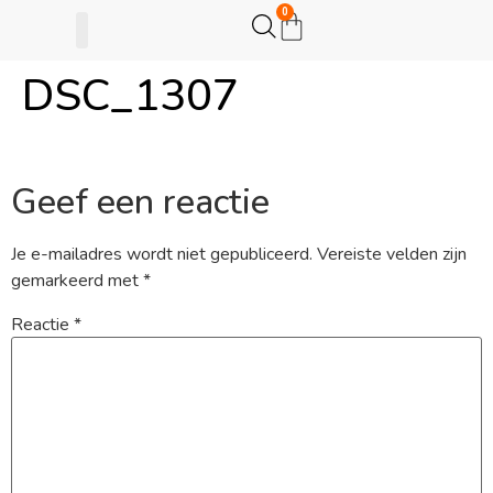
0
DSC_1307
Gijsje Eigenwijsje
Actie opzetten
Geef een reactie
Je e-mailadres wordt niet gepubliceerd.
Vereiste velden zijn
gemarkeerd met
*
Reactie
*