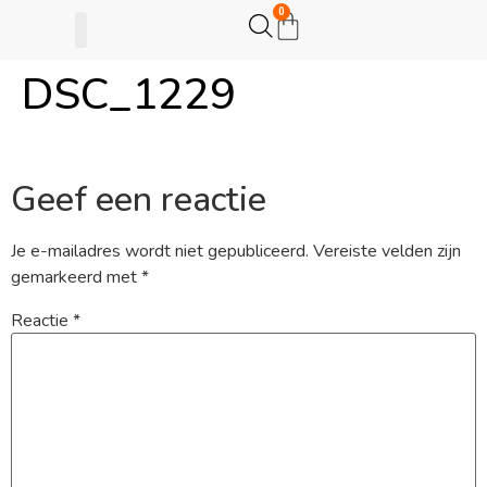
0
DSC_1229
Gijsje Eigenwijsje
Actie opzetten
Geef een reactie
Je e-mailadres wordt niet gepubliceerd.
Vereiste velden zijn
gemarkeerd met
*
Reactie
*