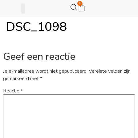
0
DSC_1098
Gijsje Eigenwijsje
Actie opzetten
Geef een reactie
Je e-mailadres wordt niet gepubliceerd.
Vereiste velden zijn
gemarkeerd met
*
Reactie
*