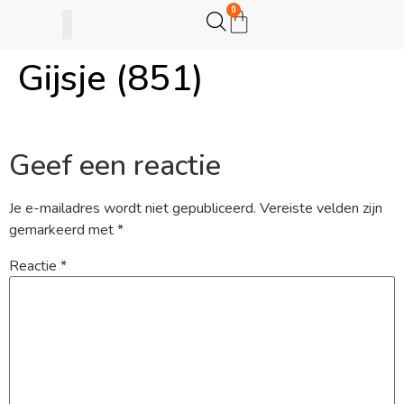
0
Gijsje (851)
Gijsje Eigenwijsje
Actie opzetten
Geef een reactie
Je e-mailadres wordt niet gepubliceerd.
Vereiste velden zijn
gemarkeerd met
*
Reactie
*