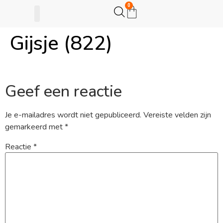
0
Gijsje (822)
Gijsje Eigenwijsje
Actie opzetten
Geef een reactie
Je e-mailadres wordt niet gepubliceerd.
Vereiste velden zijn
gemarkeerd met
*
Reactie
*