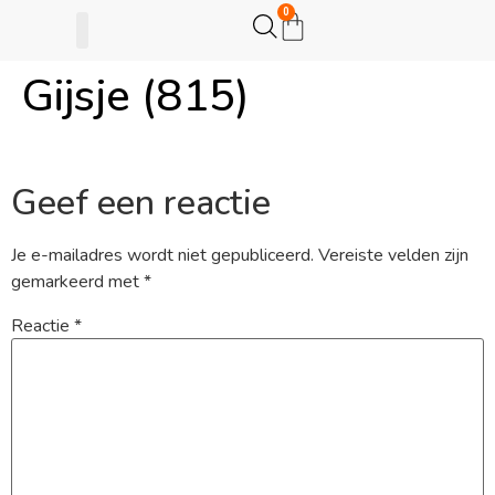
0
Gijsje (815)
Gijsje Eigenwijsje
Actie opzetten
Geef een reactie
Je e-mailadres wordt niet gepubliceerd.
Vereiste velden zijn
gemarkeerd met
*
Reactie
*