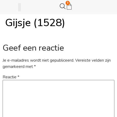
0
Gijsje (1528)
Gijsje Eigenwijsje
Actie opzetten
Geef een reactie
Je e-mailadres wordt niet gepubliceerd.
Vereiste velden zijn
gemarkeerd met
*
Reactie
*