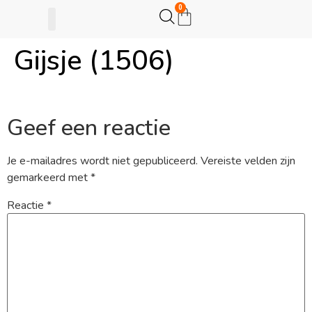
0
Gijsje (1506)
Gijsje Eigenwijsje
Actie opzetten
Geef een reactie
Je e-mailadres wordt niet gepubliceerd.
Vereiste velden zijn
gemarkeerd met
*
Reactie
*