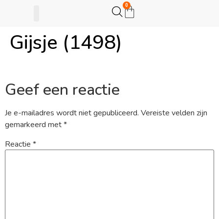
0
Gijsje (1498)
Gijsje Eigenwijsje
Actie opzetten
Geef een reactie
Je e-mailadres wordt niet gepubliceerd.
Vereiste velden zijn
gemarkeerd met
*
Reactie
*