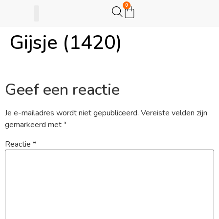
0
Gijsje (1420)
Gijsje Eigenwijsje
Actie opzetten
Geef een reactie
Je e-mailadres wordt niet gepubliceerd.
Vereiste velden zijn
gemarkeerd met
*
Reactie
*