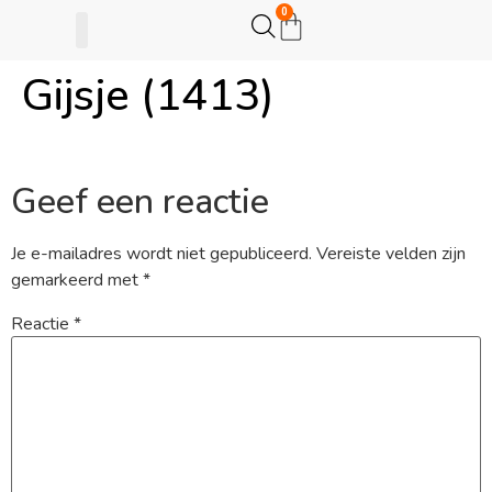
0
Gijsje (1413)
Gijsje Eigenwijsje
Actie opzetten
Geef een reactie
Je e-mailadres wordt niet gepubliceerd.
Vereiste velden zijn
gemarkeerd met
*
Reactie
*