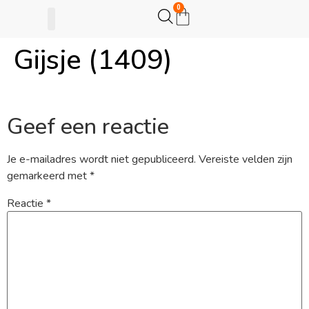
0
Gijsje (1409)
Gijsje Eigenwijsje
Actie opzetten
Geef een reactie
Je e-mailadres wordt niet gepubliceerd.
Vereiste velden zijn
gemarkeerd met
*
Reactie
*