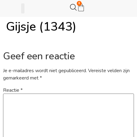
0
Gijsje (1343)
Gijsje Eigenwijsje
Actie opzetten
Geef een reactie
Je e-mailadres wordt niet gepubliceerd.
Vereiste velden zijn
gemarkeerd met
*
Reactie
*