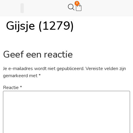
0
Gijsje (1279)
Gijsje Eigenwijsje
Actie opzetten
Geef een reactie
Je e-mailadres wordt niet gepubliceerd.
Vereiste velden zijn
gemarkeerd met
*
Reactie
*