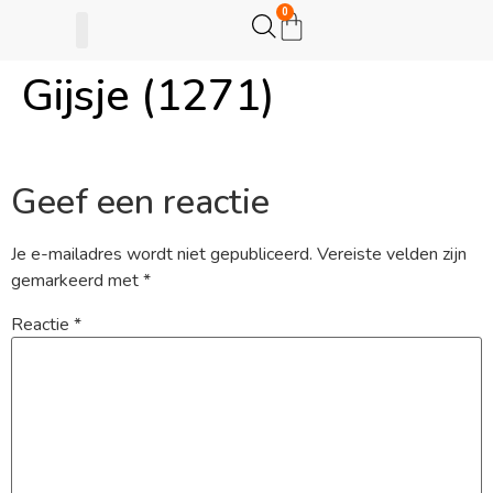
0
Gijsje (1271)
Gijsje Eigenwijsje
Actie opzetten
Geef een reactie
Je e-mailadres wordt niet gepubliceerd.
Vereiste velden zijn
gemarkeerd met
*
Reactie
*