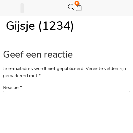
0
Gijsje (1234)
Gijsje Eigenwijsje
Actie opzetten
Geef een reactie
Je e-mailadres wordt niet gepubliceerd.
Vereiste velden zijn
gemarkeerd met
*
Reactie
*