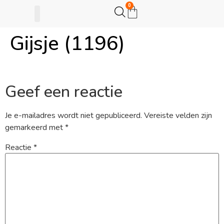
0
Gijsje (1196)
Gijsje Eigenwijsje
Actie opzetten
Geef een reactie
Je e-mailadres wordt niet gepubliceerd.
Vereiste velden zijn
gemarkeerd met
*
Reactie
*