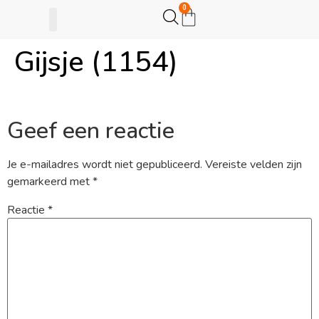
0
Gijsje (1154)
Gijsje Eigenwijsje
Actie opzetten
Geef een reactie
Je e-mailadres wordt niet gepubliceerd.
Vereiste velden zijn
gemarkeerd met
*
Reactie
*