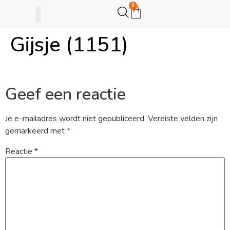
0
Gijsje (1151)
Gijsje Eigenwijsje
Actie opzetten
Geef een reactie
Je e-mailadres wordt niet gepubliceerd.
Vereiste velden zijn
gemarkeerd met
*
Reactie
*