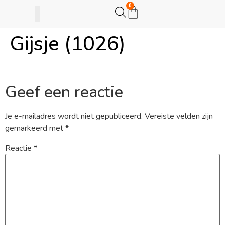
0
Gijsje (1026)
Gijsje Eigenwijsje
Actie opzetten
Geef een reactie
Je e-mailadres wordt niet gepubliceerd.
Vereiste velden zijn
gemarkeerd met
*
Reactie
*