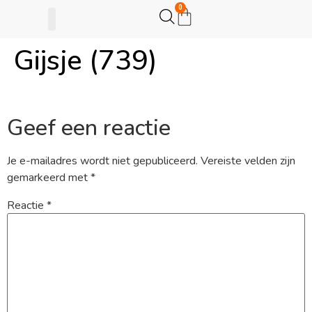
0
Gijsje (739)
Gijsje Eigenwijsje
Actie opzetten
Geef een reactie
Je e-mailadres wordt niet gepubliceerd.
Vereiste velden zijn
gemarkeerd met
*
Reactie
*