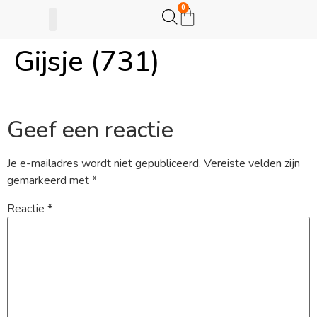
0
Gijsje (731)
Gijsje Eigenwijsje
Actie opzetten
Geef een reactie
Je e-mailadres wordt niet gepubliceerd.
Vereiste velden zijn
gemarkeerd met
*
Reactie
*