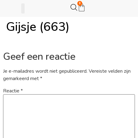
0
Gijsje (663)
Gijsje Eigenwijsje
Actie opzetten
Geef een reactie
Je e-mailadres wordt niet gepubliceerd.
Vereiste velden zijn
gemarkeerd met
*
Reactie
*