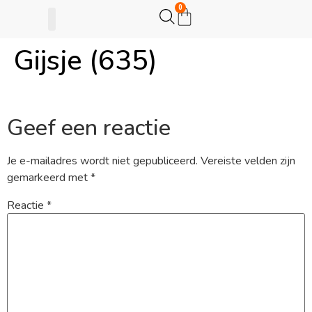
0
Gijsje (635)
Gijsje Eigenwijsje
Actie opzetten
Geef een reactie
Je e-mailadres wordt niet gepubliceerd.
Vereiste velden zijn
gemarkeerd met
*
Reactie
*