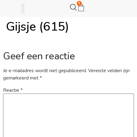
0
Gijsje (615)
Gijsje Eigenwijsje
Actie opzetten
Geef een reactie
Je e-mailadres wordt niet gepubliceerd.
Vereiste velden zijn
gemarkeerd met
*
Reactie
*