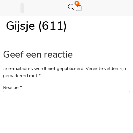
0
Gijsje (611)
Gijsje Eigenwijsje
Actie opzetten
Geef een reactie
Je e-mailadres wordt niet gepubliceerd.
Vereiste velden zijn
gemarkeerd met
*
Reactie
*