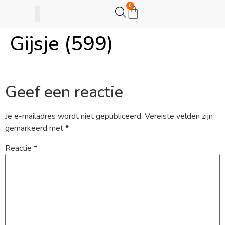
0
Gijsje (599)
Gijsje Eigenwijsje
Actie opzetten
Geef een reactie
Je e-mailadres wordt niet gepubliceerd.
Vereiste velden zijn
gemarkeerd met
*
Reactie
*