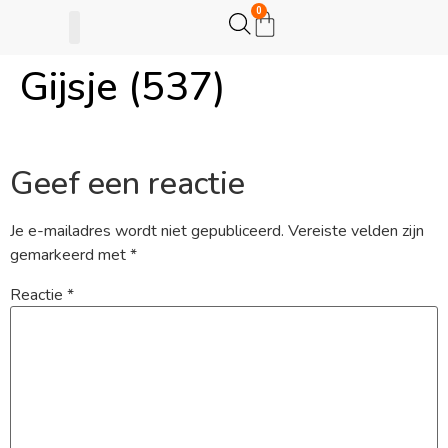
0
Gijsje (537)
Gijsje Eigenwijsje
Actie opzetten
Geef een reactie
Je e-mailadres wordt niet gepubliceerd.
Vereiste velden zijn
gemarkeerd met
*
Reactie
*