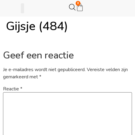
0
Gijsje (484)
Gijsje Eigenwijsje
Actie opzetten
Geef een reactie
Je e-mailadres wordt niet gepubliceerd.
Vereiste velden zijn
gemarkeerd met
*
Reactie
*