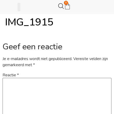
0
IMG_1915
Gijsje Eigenwijsje
Actie opzetten
Geef een reactie
Je e-mailadres wordt niet gepubliceerd.
Vereiste velden zijn
gemarkeerd met
*
Reactie
*