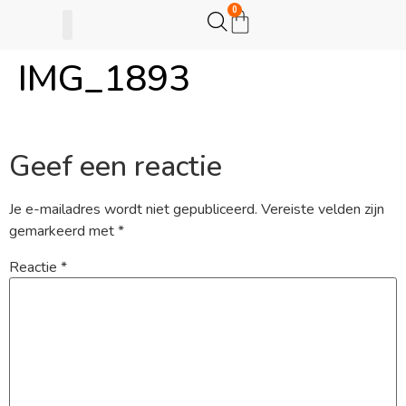
0
IMG_1893
Gijsje Eigenwijsje
Actie opzetten
Geef een reactie
Je e-mailadres wordt niet gepubliceerd.
Vereiste velden zijn
gemarkeerd met
*
Reactie
*