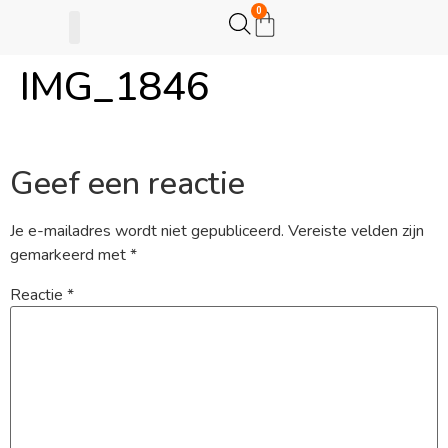
0
IMG_1846
Gijsje Eigenwijsje
Actie opzetten
Geef een reactie
Je e-mailadres wordt niet gepubliceerd.
Vereiste velden zijn
gemarkeerd met
*
Reactie
*