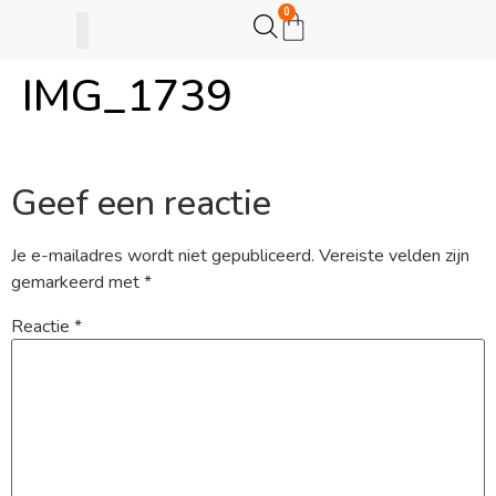
0
IMG_1739
Gijsje Eigenwijsje
Actie opzetten
Geef een reactie
Je e-mailadres wordt niet gepubliceerd.
Vereiste velden zijn
gemarkeerd met
*
Reactie
*