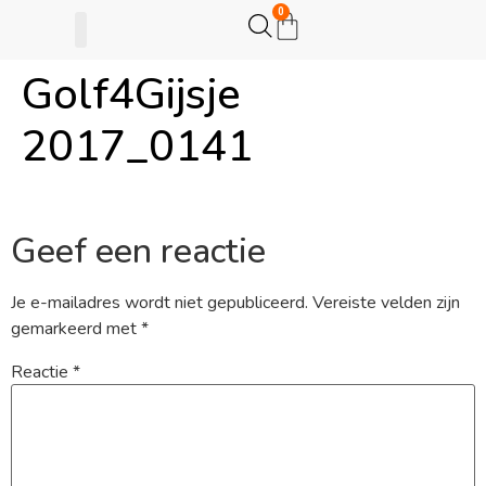
0
Golf4Gijsje
Gijsje Eigenwijsje
Actie opzetten
2017_0141
Geef een reactie
Je e-mailadres wordt niet gepubliceerd.
Vereiste velden zijn
gemarkeerd met
*
Reactie
*