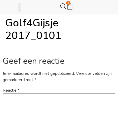
0
Golf4Gijsje
Gijsje Eigenwijsje
Actie opzetten
2017_0101
Geef een reactie
Je e-mailadres wordt niet gepubliceerd.
Vereiste velden zijn
gemarkeerd met
*
Reactie
*