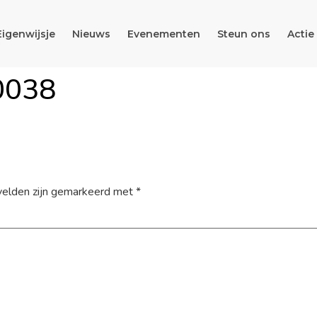
Eigenwijsje
Nieuws
Evenementen
Steun ons
Actie
0038
velden zijn gemarkeerd met
*