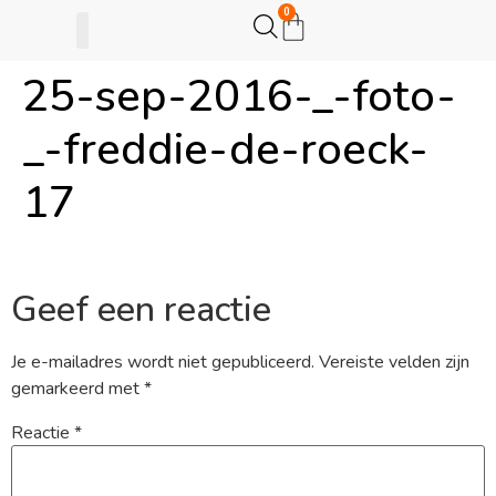
0
25-sep-2016-_-foto-
Gijsje Eigenwijsje
Actie opzetten
_-freddie-de-roeck-
17
Geef een reactie
Je e-mailadres wordt niet gepubliceerd.
Vereiste velden zijn
gemarkeerd met
*
Reactie
*