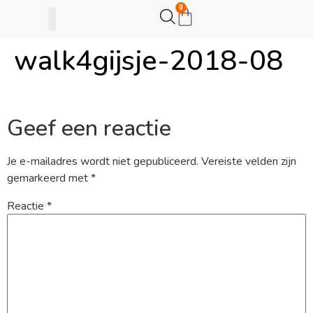
0
walk4gijsje-2018-08
Gijsje Eigenwijsje
Actie opzetten
Geef een reactie
Je e-mailadres wordt niet gepubliceerd.
Vereiste velden zijn
gemarkeerd met
*
Reactie
*