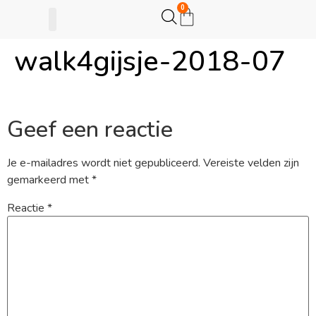
0
walk4gijsje-2018-07
Gijsje Eigenwijsje
Actie opzetten
Geef een reactie
Je e-mailadres wordt niet gepubliceerd.
Vereiste velden zijn
gemarkeerd met
*
Reactie
*