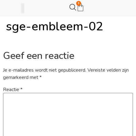
0
sge-embleem-02
Gijsje Eigenwijsje
Actie opzetten
Geef een reactie
Je e-mailadres wordt niet gepubliceerd.
Vereiste velden zijn
gemarkeerd met
*
Reactie
*