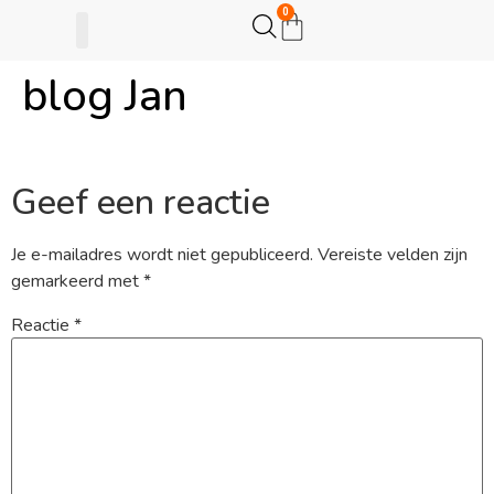
0
blog Jan
Gijsje Eigenwijsje
Actie opzetten
Geef een reactie
Je e-mailadres wordt niet gepubliceerd.
Vereiste velden zijn
gemarkeerd met
*
Reactie
*